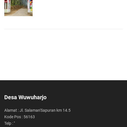
Desa Wuwuharjo
Alamat : Jl. Salaman'Sapuran km 14.5
Kode Pos : 56163
Telp : ''