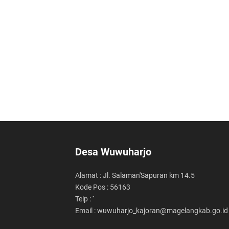
Desa Wuwuharjo
Alamat : Jl. Salaman'Sapuran km 14.5
Kode Pos : 56163
Telp : ''
Email : wuwuharjo_kajoran@magelangkab.go.id