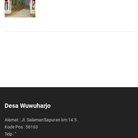
Desa Wuwuharjo
Alamat : Jl. Salaman'Sapuran km 14.5
Kode Pos : 56163
Telp : ''