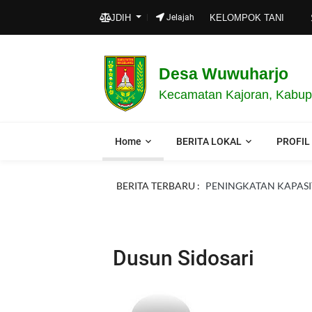
SEL
JDIH
Jelajah
KELOMPOK TANI
Desa Wuwuharjo
Kecamatan Kajoran, Kabup
Home
BERITA LOKAL
PROFIL
BERITA TERBARU :
PENINGKATAN KAPASIT
Dusun Sidosari