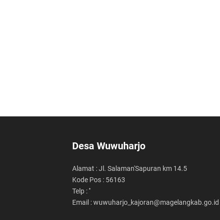
Desa Wuwuharjo
Alamat : Jl. Salaman'Sapuran km 14.5
Kode Pos : 56163
Telp : ''
Email : wuwuharjo_kajoran@magelangkab.go.id