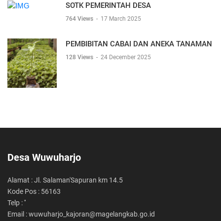
SOTK PEMERINTAH DESA
764 Views
-
17 March 2025
PEMBIBITAN CABAI DAN ANEKA TANAMAN
128 Views
-
24 December 2025
Desa Wuwuharjo
Alamat : Jl. Salaman'Sapuran km 14.5
Kode Pos : 56163
Telp : ''
Email : wuwuharjo_kajoran@magelangkab.go.id