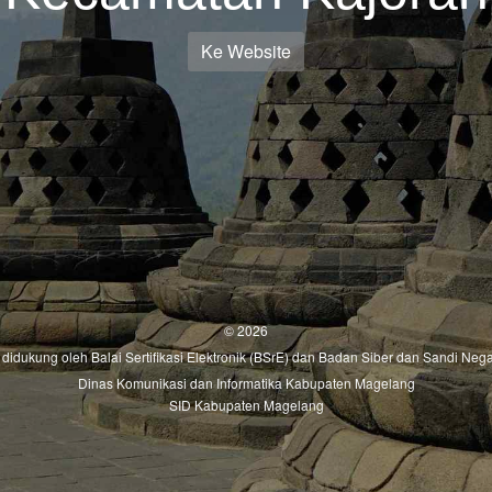
Ke Website
© 2026
ni didukung oleh
Balai Sertifikasi Elektronik (BSrE)
dan
Badan Siber dan Sandi Nega
Dinas Komunikasi dan Informatika Kabupaten Magelang
SID Kabupaten Magelang